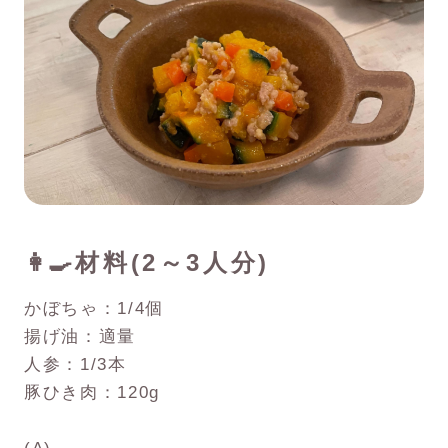
👩‍🍳
材料(2～3人分)
かぼちゃ：1/4個
揚げ油：適量
人参：1/3本
豚ひき肉：120g