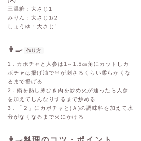
(A)
三温糖：大さじ1
みりん：大さじ1/2
しょうゆ：大さじ1
👩‍🍳
作り方
1．カボチャと人参は1～1.5㎝角にカットしカ
ボチャは揚げ油で串が刺さるくらい柔らかくな
るまで揚げる
2．鍋を熱し豚ひき肉を炒め火が通ったら人参
を加えてしんなりするまで炒める
3．「２」にカボチャと(Ａ)の調味料を加えて水
分がなくなるまで火にかける
👩‍🍳料理のコツ・ポイント