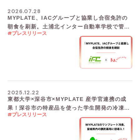
2026.07.28
MYPLATE、IACグループと協業し合宿免許の
朝食を刷新。土浦北インター自動車学校で管理
#プレスリリース
栄養士監修メニューの提供を開始
2025.12.22
東都大学×深谷市×MYPLATE 産学官連携の成
果！深谷市の特産品を使った学生開発の冷凍弁
#プレスリリース
当『深谷弁当』を幕張キャンパスで販売開始