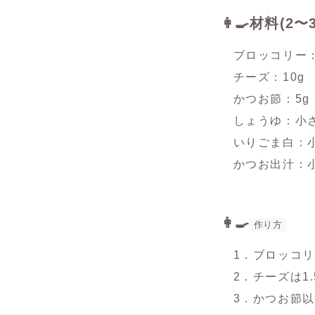
👩‍🍳
材料(2〜
ブロッコリー：1
チーズ：10g
かつお節：5g
しょうゆ：小さ
いりごま白：小
かつお出汁：小
👩‍🍳
作り方
1．ブロッコリ
2．チーズは1.
3．かつお節以外