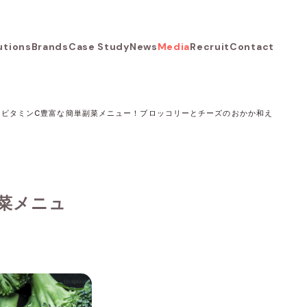
utions
Brands
Case Study
News
Media
Recruit
Contact
とビタミンC豊富な簡単副菜メニュー！ブロッコリーとチーズのおかか和え
菜メニュ