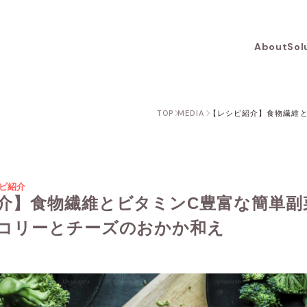
About
Sol
TOP
MEDIA
【レシピ紹介】食物繊維
ピ紹介
介】食物繊維とビタミンC豊富な簡単副
コリーとチーズのおかか和え